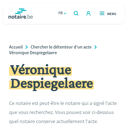
Aller
au
FR
OUVERT
MENU
OUVERT
RECHERCHER
contenu
notaire.be
homepage
principal
TROUVER UN NOTAIRE
Immobilier
Breadcrumb
Accueil
Chercher le détenteur d'un acte
Relations et vivre ensemble
Véronique Despiegelaere
Véronique
Héritage et donations
Despiegelaere
Entreprendre
Le notaire
Ce notaire est peut-être le notaire qui a signé l'acte
que vous recherchez. Vous pouvez voir ci-dessous
Calculateurs
quel notaire conserve actuellement l'acte.