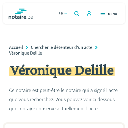
Aller
au
FR
OUVERT
MENU
OUVERT
RECHERCHER
contenu
notaire.be
homepage
principal
TROUVER UN NOTAIRE
Immobilier
Breadcrumb
Accueil
Chercher le détenteur d'un acte
Relations et vivre ensemble
Véronique Delille
Véronique Delille
Héritage et donations
Entreprendre
Ce notaire est peut-être le notaire qui a signé l'acte
que vous recherchez. Vous pouvez voir ci-dessous
Le notaire
quel notaire conserve actuellement l'acte.
Calculateurs