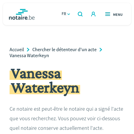
Aller
au
FR
OUVERT
MENU
OUVERT
RECHERCHER
contenu
notaire.be
homepage
principal
TROUVER UN NOTAIRE
Immobilier
Breadcrumb
Accueil
Chercher le détenteur d'un acte
Relations et vivre ensemble
Vanessa Waterkeyn
Vanessa
Héritage et donations
Waterkeyn
Entreprendre
Le notaire
Ce notaire est peut-être le notaire qui a signé l'acte
que vous recherchez. Vous pouvez voir ci-dessous
Calculateurs
quel notaire conserve actuellement l'acte.