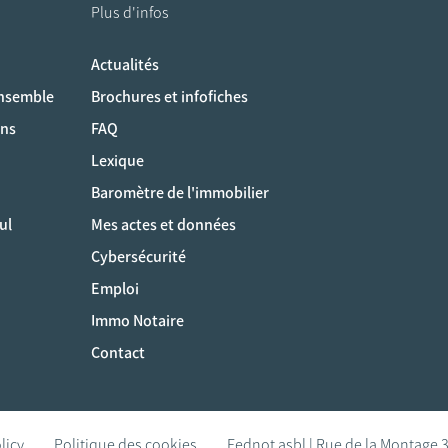
Plus d'infos
Actualités
ociaux
ensemble
Brochures et infofiches
ons
FAQ
Lexique
Baromètre de l'immobilier
ul
Mes actes et données
Cybersécurité
Emploi
Immo Notaire
Contact
licy
Politique des cookies
Fednot asbl | Rue de la Montage 3