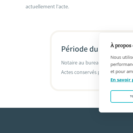
actuellement l'acte.
À propos 
Période du 08/12/201
Nous utilis
Notaire au bureau
Tack & De Mo
performance
et pour amé
Actes conservés par
Hugo Tack
En savoir 
T