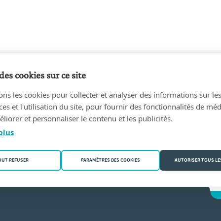
des cookies sur ce site
6 au aujourd'hui
ons les cookies pour collecter et analyser des informations sur le
or - notarisvennootschap
(9100 Sint-Niklaas)
s et l'utilisation du site, pour fournir des fonctionnalités de mé
liorer et personnaliser le contenu et les publicités.
plus
OUT REFUSER
PARAMÈTRES DES COOKIES
AUTORISER TOUS LE