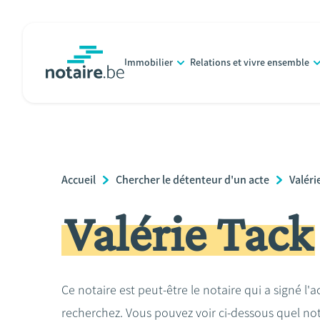
Aller
au
contenu
Immobilier
Relations et vivre ensemble
principal
notaire.be
homepage
Breadcrumb
Accueil
Chercher le détenteur d'un acte
Valéri
Valérie Tack
Ce notaire est peut-être le notaire qui a signé l'
recherchez. Vous pouvez voir ci-dessous quel no