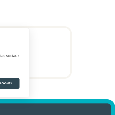
s
dias sociaux
S COOKIES