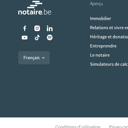
Aperçu
Immobilier
Liens vers les réseaux s
Relations et vivre 
Héritage et donati
Entreprendre
Le notaire
Français
Simulateurs de calc
Conditions d'utilisation
Privacy po