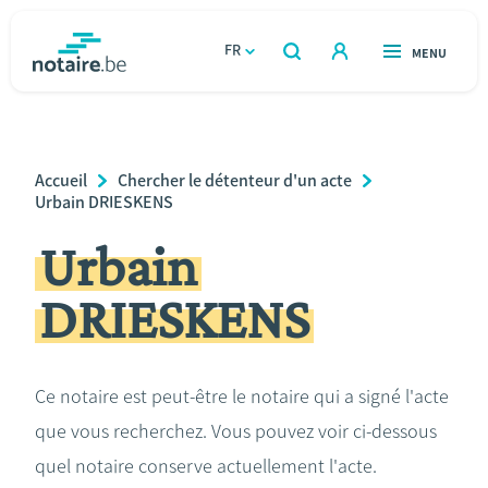
Aller
au
FR
OUVERT
MENU
OUVERT
RECHERCHER
contenu
notaire.be
homepage
principal
TROUVER UN NOTAIRE
Immobilier
Breadcrumb
Accueil
Chercher le détenteur d'un acte
Relations et vivre ensemble
Urbain DRIESKENS
Urbain
Héritage et donations
DRIESKENS
Entreprendre
Le notaire
Ce notaire est peut-être le notaire qui a signé l'acte
que vous recherchez. Vous pouvez voir ci-dessous
Calculateurs
quel notaire conserve actuellement l'acte.