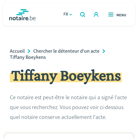
Aller
au
FR
OUVERT
MENU
OUVERT
RECHERCHER
contenu
notaire.be
homepage
principal
TROUVER UN NOTAIRE
Immobilier
Breadcrumb
Accueil
Chercher le détenteur d'un acte
Relations et vivre ensemble
Tiffany Boeykens
Tiffany Boeykens
Héritage et donations
Entreprendre
Ce notaire est peut-être le notaire qui a signé l'acte
que vous recherchez. Vous pouvez voir ci-dessous
Le notaire
quel notaire conserve actuellement l'acte.
Calculateurs