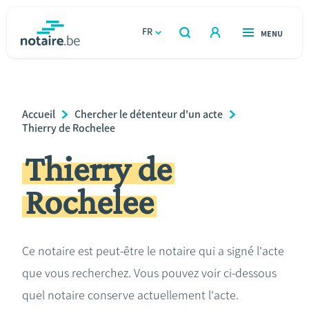
Aller
au
FR
OUVERT
MENU
OUVERT
RECHERCHER
contenu
notaire.be
homepage
principal
TROUVER UN NOTAIRE
Immobilier
Breadcrumb
Accueil
Chercher le détenteur d'un acte
Relations et vivre ensemble
Thierry de Rochelee
Thierry de
Héritage et donations
Rochelee
Entreprendre
Le notaire
Ce notaire est peut-être le notaire qui a signé l'acte
que vous recherchez. Vous pouvez voir ci-dessous
Calculateurs
quel notaire conserve actuellement l'acte.