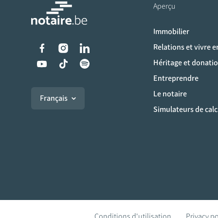
Aperçu
Immobilier
Liens vers les réseaux s
Relations et vivre 
Héritage et donati
Entreprendre
Le notaire
Français
Simulateurs de calc
Conditions d'utilisation
Privacy po