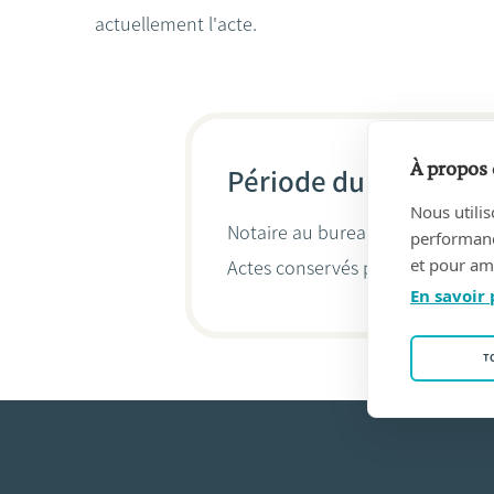
actuellement l'acte.
À propos 
Période du 23/01/202
Nous utilis
Notaire au bureau
NOTARIS NAT
performance
et pour amé
Actes conservés par
Natalie Cab
En savoir 
T