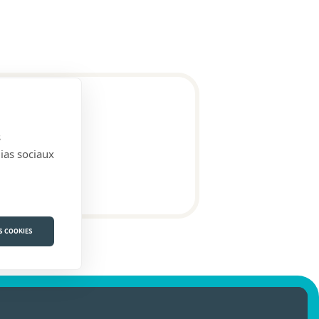
s
dias sociaux
S COOKIES