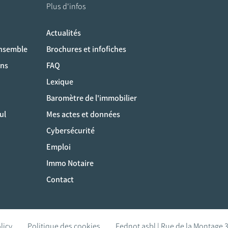
Plus d'infos
Actualités
ociaux
ensemble
Brochures et infofiches
ons
FAQ
Lexique
Baromètre de l'immobilier
ul
Mes actes et données
Cybersécurité
Emploi
Immo Notaire
Contact
licy
Politique des cookies
Fednot asbl | Rue de la Montage 3