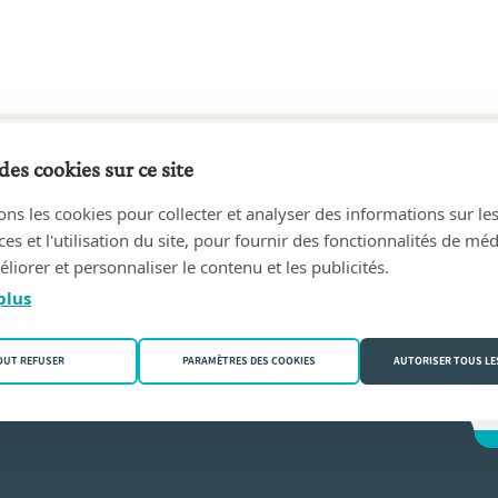
des cookies sur ce site
4 au aujourd'hui
ons les cookies pour collecter et analyser des informations sur le
ALIE CABES
(3530 Houthalen-Helchteren)
s et l'utilisation du site, pour fournir des fonctionnalités de mé
liorer et personnaliser le contenu et les publicités.
es
plus
OUT REFUSER
PARAMÈTRES DES COOKIES
AUTORISER TOUS LE