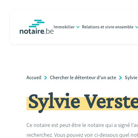
Aller
au
contenu
Immobilier
Relations et vivre ensemble
principal
notaire.be
homepage
Breadcrumb
Accueil
Chercher le détenteur d'un acte
Sylvie
Sylvie Verst
Ce notaire est peut-être le notaire qui a signé l'
recherchez. Vous pouvez voir ci-dessous quel no