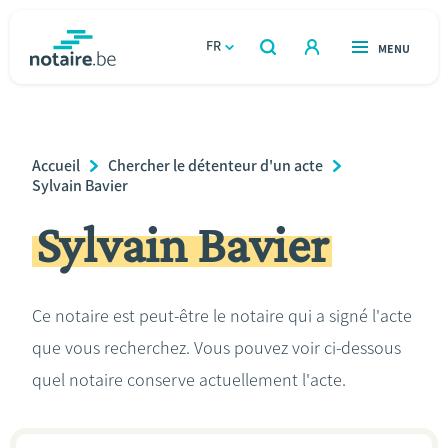
Aller
au
FR
OUVERT
MENU
OUVERT
RECHERCHER
contenu
notaire.be
homepage
principal
TROUVER UN NOTAIRE
Immobilier
Breadcrumb
Accueil
Chercher le détenteur d'un acte
Relations et vivre ensemble
Sylvain Bavier
Sylvain Bavier
Héritage et donations
Entreprendre
Ce notaire est peut-être le notaire qui a signé l'acte
que vous recherchez. Vous pouvez voir ci-dessous
Le notaire
quel notaire conserve actuellement l'acte.
Calculateurs