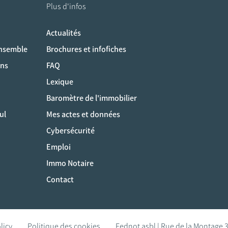
Plus d'infos
Actualités
ociaux
ensemble
Brochures et infofiches
ons
FAQ
Lexique
Baromètre de l'immobilier
ul
Mes actes et données
Cybersécurité
Emploi
Immo Notaire
Contact
licy
Politique des cookies
Fednot asbl | Rue de la Montage 3