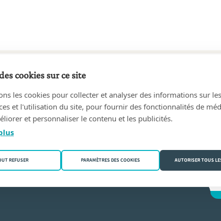
des cookies sur ce site
8 au aujourd'hui
ons les cookies pour collecter et analyser des informations sur le
590 Berlaar)
s et l'utilisation du site, pour fournir des fonctionnalités de mé
liorer et personnaliser le contenu et les publicités.
esterlinck
plus
OUT REFUSER
PARAMÈTRES DES COOKIES
AUTORISER TOUS LE