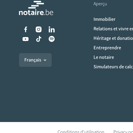
Aperçu
Immobilier
Liens vers les réseaux s
Relations et vivre 
Héritage et donati
Entreprendre
Le notaire
Français
Simulateurs de calc
Conditions d'utilisation
Privacy po