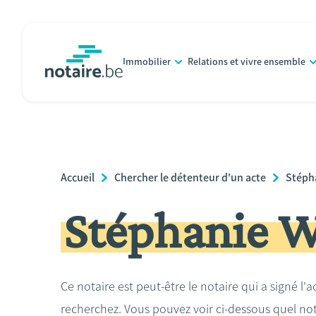
Aller
au
contenu
Immobilier
Relations et vivre ensemble
principal
notaire.be
homepage
Breadcrumb
Accueil
Chercher le détenteur d'un acte
Stéph
Stéphanie W
Ce notaire est peut-être le notaire qui a signé l'
recherchez. Vous pouvez voir ci-dessous quel no