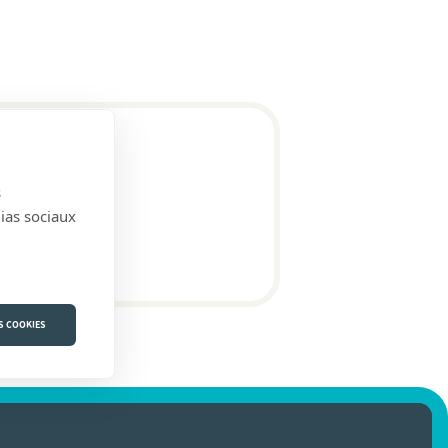
s
dias sociaux
S COOKIES