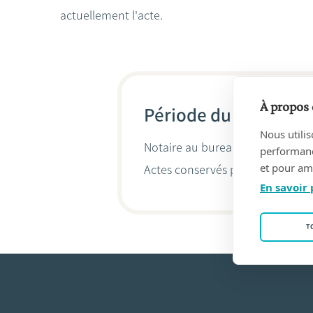
actuellement l'acte.
À propos 
Période du 13/03/201
Nous utilis
Notaire au bureau
Notaris SW
(2
performance
et pour amé
Actes conservés par
Stéphanie W
En savoir 
T