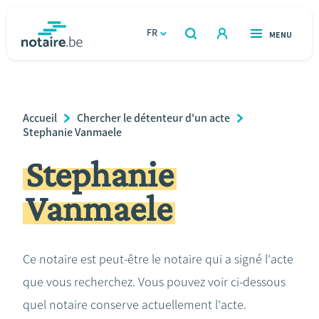
Aller
au
FR
OUVERT
MENU
OUVERT
RECHERCHER
contenu
notaire.be
homepage
principal
TROUVER UN NOTAIRE
Immobilier
Breadcrumb
Accueil
Chercher le détenteur d'un acte
Relations et vivre ensemble
Stephanie Vanmaele
Stephanie
Héritage et donations
Vanmaele
Entreprendre
Le notaire
Ce notaire est peut-être le notaire qui a signé l'acte
que vous recherchez. Vous pouvez voir ci-dessous
Calculateurs
quel notaire conserve actuellement l'acte.