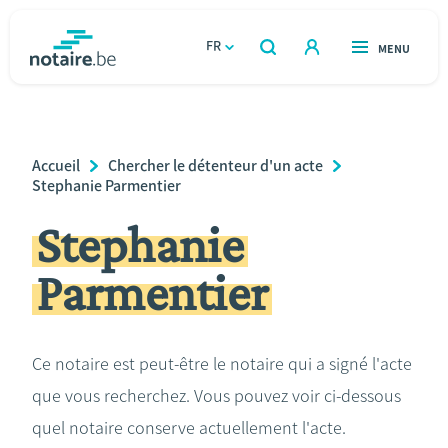
Aller
au
FR
OUVERT
MENU
OUVERT
RECHERCHER
contenu
notaire.be
homepage
principal
TROUVER UN NOTAIRE
Immobilier
Breadcrumb
Accueil
Chercher le détenteur d'un acte
Relations et vivre ensemble
Stephanie Parmentier
Stephanie
Héritage et donations
Parmentier
Entreprendre
Le notaire
Ce notaire est peut-être le notaire qui a signé l'acte
que vous recherchez. Vous pouvez voir ci-dessous
Calculateurs
quel notaire conserve actuellement l'acte.