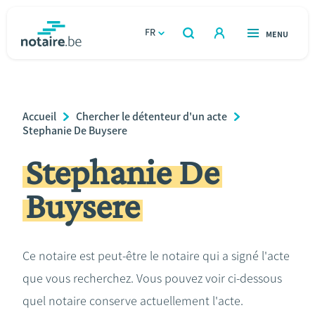
Aller
au
FR
OUVERT
MENU
OUVERT
RECHERCHER
contenu
notaire.be
homepage
principal
TROUVER UN NOTAIRE
Immobilier
Breadcrumb
Accueil
Chercher le détenteur d'un acte
Relations et vivre ensemble
Stephanie De Buysere
Stephanie De
Héritage et donations
Buysere
Entreprendre
Le notaire
Ce notaire est peut-être le notaire qui a signé l'acte
que vous recherchez. Vous pouvez voir ci-dessous
Calculateurs
quel notaire conserve actuellement l'acte.