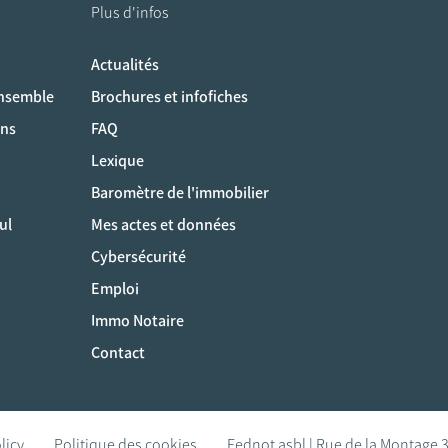
Plus d'infos
Actualités
ociaux
ensemble
Brochures et infofiches
ons
FAQ
Lexique
Baromètre de l'immobilier
ul
Mes actes et données
Cybersécurité
Emploi
Immo Notaire
Contact
licy
Politique des cookies
Fednot asbl | Rue de la Montage 3