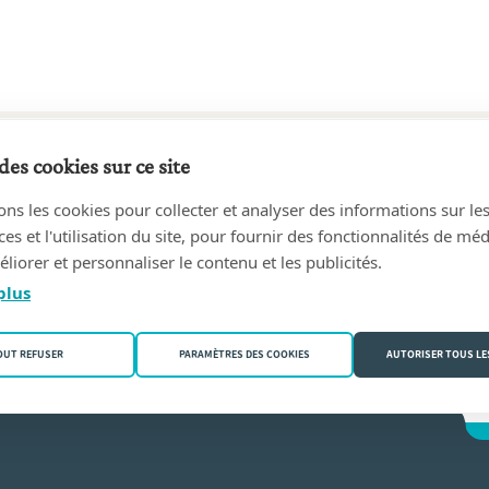
des cookies sur ce site
11 au 17/03/2026
ons les cookies pour collecter et analyser des informations sur le
hane Van Roosbroeck
(2530 Boechout)
s et l'utilisation du site, pour fournir des fonctionnalités de mé
liorer et personnaliser le contenu et les publicités.
hielsens
plus
OUT REFUSER
PARAMÈTRES DES COOKIES
AUTORISER TOUS LE