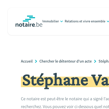
Aller
au
contenu
Immobilier
Relations et vivre ensemble
principal
notaire.be
homepage
Breadcrumb
Accueil
Chercher le détenteur d'un acte
Stéph
Stéphane Va
Ce notaire est peut-être le notaire qui a signé l'
recherchez. Vous pouvez voir ci-dessous quel no