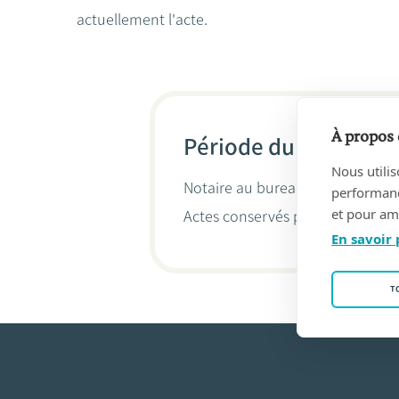
actuellement l'acte.
À propos 
Période du 01/12/20
Nous utilis
Notaire au bureau
Notaris Stép
performance
et pour amé
Actes conservés par
Lisbeth Mic
En savoir 
T