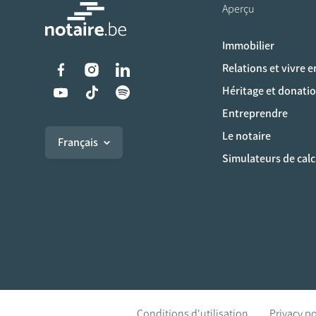
Aperçu
Immobilier
Liens vers les réseaux s
Relations et vivre 
Héritage et donati
Entreprendre
Le notaire
Français
Simulateurs de calc
Conditions d'utilisation
Privacy po