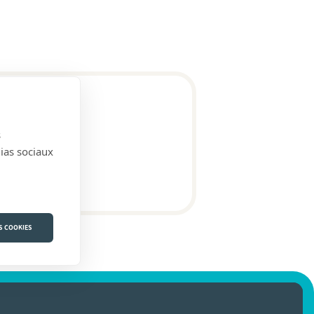
s
dias sociaux
S COOKIES