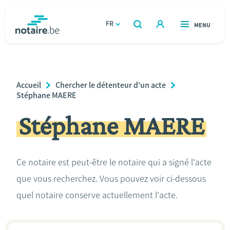
Aller
au
FR
OUVERT
MENU
OUVERT
RECHERCHER
contenu
notaire.be
homepage
principal
TROUVER UN NOTAIRE
Immobilier
Breadcrumb
Accueil
Chercher le détenteur d'un acte
Relations et vivre ensemble
Stéphane MAERE
Stéphane MAERE
Héritage et donations
Entreprendre
Ce notaire est peut-être le notaire qui a signé l'acte
que vous recherchez. Vous pouvez voir ci-dessous
Le notaire
quel notaire conserve actuellement l'acte.
Calculateurs