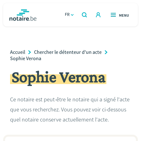
Aller
au
FR
OUVERT
MENU
OUVERT
RECHERCHER
contenu
notaire.be
homepage
principal
TROUVER UN NOTAIRE
Immobilier
Breadcrumb
Accueil
Chercher le détenteur d'un acte
Relations et vivre ensemble
Sophie Verona
Sophie Verona
Héritage et donations
Entreprendre
Ce notaire est peut-être le notaire qui a signé l'acte
que vous recherchez. Vous pouvez voir ci-dessous
Le notaire
quel notaire conserve actuellement l'acte.
Calculateurs