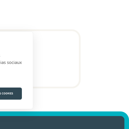
s
dias sociaux
S COOKIES