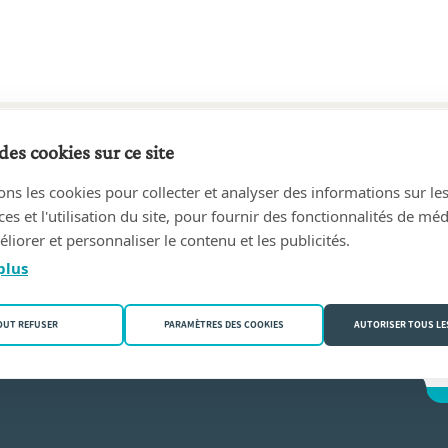
des cookies sur ce site
1 au aujourd'hui
ons les cookies pour collecter et analyser des informations sur le
 Celles (Velaines))
s et l'utilisation du site, pour fournir des fonctionnalités de mé
liorer et personnaliser le contenu et les publicités.
ie Dewasme
plus
OUT REFUSER
PARAMÈTRES DES COOKIES
AUTORISER TOUS LE