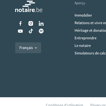
Aperçu
Immobilier
Liens vers les réseaux s
Relations et vivre 
Héritage et donati
Entreprendre
Le notaire
Français
Simulateurs de calc
Conditions d'utilisation
Privacy po