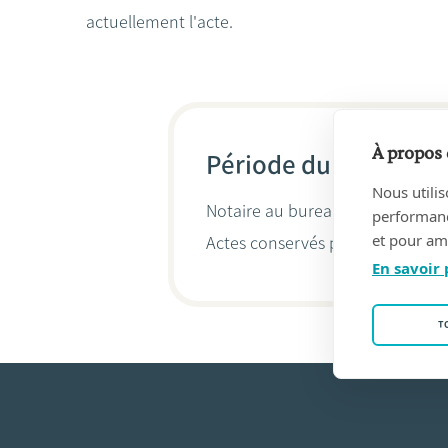
actuellement l'acte.
À propos 
Période du 19/08/202
Nous utilis
Notaire au bureau
LE.TU.DE
(7760
performance
et pour amé
Actes conservés par
Marie-Sylv
En savoir 
T