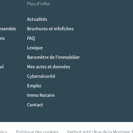
Plus d'infos
Actualités
ociaux
ensemble
Brochures et infofiches
ons
FAQ
Lexique
Baromètre de l'immobilier
ul
Mes actes et données
Cybersécurité
Emploi
Immo Notaire
Contact
licy
Politique des cookies
Fednot asbl | Rue de la Montage 3