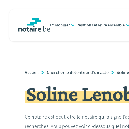
Aller
au
contenu
Immobilier
Relations et vivre ensemble
principal
notaire.be
homepage
Breadcrumb
Accueil
Chercher le détenteur d'un acte
Solin
Soline Leno
Ce notaire est peut-être le notaire qui a signé l'
recherchez. Vous pouvez voir ci-dessous quel no