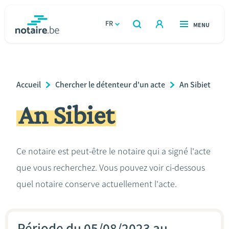
Aller
au
FR
OUVERT
MENU
OUVERT
RECHERCHER
contenu
notaire.be
homepage
principal
TROUVER UN NOTAIRE
Immobilier
Breadcrumb
Accueil
Chercher le détenteur d'un acte
An Sibiet
Relations et vivre ensemble
An Sibiet
Héritage et donations
Ce notaire est peut-être le notaire qui a signé l'acte
Entreprendre
que vous recherchez. Vous pouvez voir ci-dessous
Le notaire
quel notaire conserve actuellement l'acte.
Calculateurs
Période du 05/08/2023 au