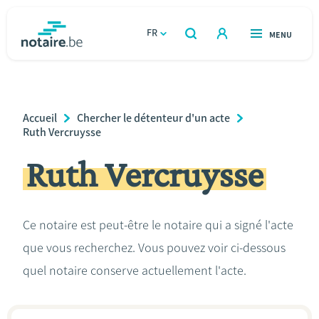
Aller
au
FR
OUVERT
MENU
OUVERT
RECHERCHER
contenu
notaire.be
homepage
principal
TROUVER UN NOTAIRE
Immobilier
Breadcrumb
Accueil
Chercher le détenteur d'un acte
Relations et vivre ensemble
Ruth Vercruysse
Ruth Vercruysse
Héritage et donations
Entreprendre
Ce notaire est peut-être le notaire qui a signé l'acte
que vous recherchez. Vous pouvez voir ci-dessous
Le notaire
quel notaire conserve actuellement l'acte.
Calculateurs