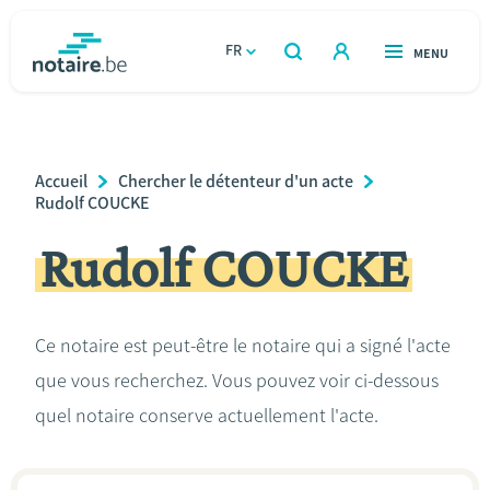
Aller
au
FR
OUVERT
MENU
OUVERT
RECHERCHER
contenu
notaire.be
homepage
principal
TROUVER UN NOTAIRE
Immobilier
Breadcrumb
Accueil
Chercher le détenteur d'un acte
Relations et vivre ensemble
Rudolf COUCKE
Rudolf COUCKE
Héritage et donations
Entreprendre
Ce notaire est peut-être le notaire qui a signé l'acte
que vous recherchez. Vous pouvez voir ci-dessous
Le notaire
quel notaire conserve actuellement l'acte.
Calculateurs