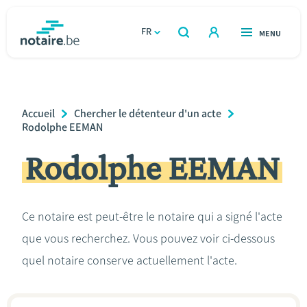
Aller
au
FR
OUVERT
MENU
OUVERT
RECHERCHER
contenu
notaire.be
homepage
principal
TROUVER UN NOTAIRE
Immobilier
Breadcrumb
Accueil
Chercher le détenteur d'un acte
Relations et vivre ensemble
Rodolphe EEMAN
Rodolphe EEMAN
Héritage et donations
Entreprendre
Ce notaire est peut-être le notaire qui a signé l'acte
que vous recherchez. Vous pouvez voir ci-dessous
Le notaire
quel notaire conserve actuellement l'acte.
Calculateurs