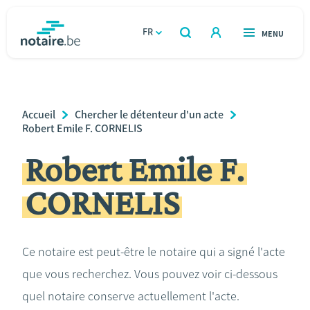
Aller
au
FR
OUVERT
MENU
OUVERT
RECHERCHER
contenu
notaire.be
homepage
principal
TROUVER UN NOTAIRE
Immobilier
Breadcrumb
Accueil
Chercher le détenteur d'un acte
Relations et vivre ensemble
Robert Emile F. CORNELIS
Robert Emile F.
Héritage et donations
CORNELIS
Entreprendre
Le notaire
Ce notaire est peut-être le notaire qui a signé l'acte
que vous recherchez. Vous pouvez voir ci-dessous
Calculateurs
quel notaire conserve actuellement l'acte.