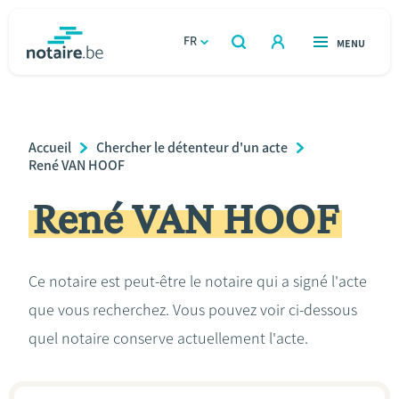
Aller
au
FR
OUVERT
MENU
OUVERT
RECHERCHER
contenu
notaire.be
homepage
principal
TROUVER UN NOTAIRE
Immobilier
Breadcrumb
Accueil
Chercher le détenteur d'un acte
Relations et vivre ensemble
René VAN HOOF
René VAN HOOF
Héritage et donations
Entreprendre
Ce notaire est peut-être le notaire qui a signé l'acte
que vous recherchez. Vous pouvez voir ci-dessous
Le notaire
quel notaire conserve actuellement l'acte.
Calculateurs