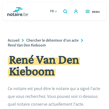
Aller
au
FR
OUVERT
MENU
OUVERT
RECHERCHER
contenu
notaire.be
homepage
principal
TROUVER UN NOTAIRE
Immobilier
Breadcrumb
Accueil
Chercher le détenteur d'un acte
Relations et vivre ensemble
René Van Den Kieboom
René Van Den
Héritage et donations
Kieboom
Entreprendre
Le notaire
Ce notaire est peut-être le notaire qui a signé l'acte
que vous recherchez. Vous pouvez voir ci-dessous
Calculateurs
quel notaire conserve actuellement l'acte.