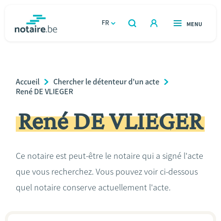
Aller
au
FR
OUVERT
MENU
OUVERT
RECHERCHER
contenu
notaire.be
homepage
principal
TROUVER UN NOTAIRE
Immobilier
Breadcrumb
Accueil
Chercher le détenteur d'un acte
Relations et vivre ensemble
René DE VLIEGER
René DE VLIEGER
Héritage et donations
Entreprendre
Ce notaire est peut-être le notaire qui a signé l'acte
que vous recherchez. Vous pouvez voir ci-dessous
Le notaire
quel notaire conserve actuellement l'acte.
Calculateurs