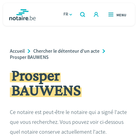
Aller
au
FR
OUVERT
MENU
OUVERT
RECHERCHER
contenu
notaire.be
homepage
principal
TROUVER UN NOTAIRE
Immobilier
Breadcrumb
Accueil
Chercher le détenteur d'un acte
Relations et vivre ensemble
Prosper BAUWENS
Prosper
Héritage et donations
BAUWENS
Entreprendre
Le notaire
Ce notaire est peut-être le notaire qui a signé l'acte
que vous recherchez. Vous pouvez voir ci-dessous
Calculateurs
quel notaire conserve actuellement l'acte.