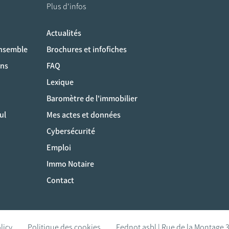
Plus d'infos
Actualités
ociaux
ensemble
Brochures et infofiches
ons
FAQ
Lexique
Baromètre de l'immobilier
ul
Mes actes et données
Cybersécurité
Emploi
Immo Notaire
Contact
licy
Politique des cookies
Fednot asbl | Rue de la Montage 3