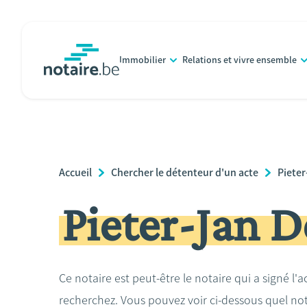
Aller
au
contenu
Immobilier
Relations et vivre ensemble
principal
notaire.be
homepage
Breadcrumb
Accueil
Chercher le détenteur d'un acte
Pieter
Pieter-Jan 
Ce notaire est peut-être le notaire qui a signé l'
recherchez. Vous pouvez voir ci-dessous quel no