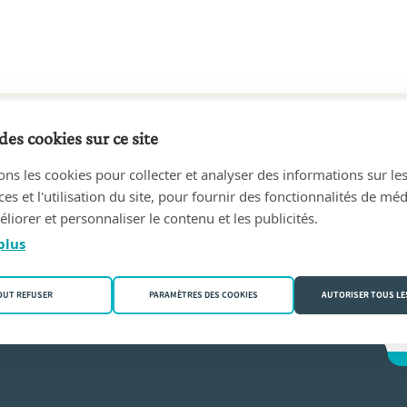
des cookies sur ce site
2 au aujourd'hui
ons les cookies pour collecter et analyser des informations sur le
RET, geassocieerde notarissen
(3090 Overijse)
s et l'utilisation du site, pour fournir des fonctionnalités de mé
liorer et personnaliser le contenu et les publicités.
De Cock
plus
OUT REFUSER
PARAMÈTRES DES COOKIES
AUTORISER TOUS LE