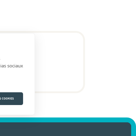
s
dias sociaux
S COOKIES