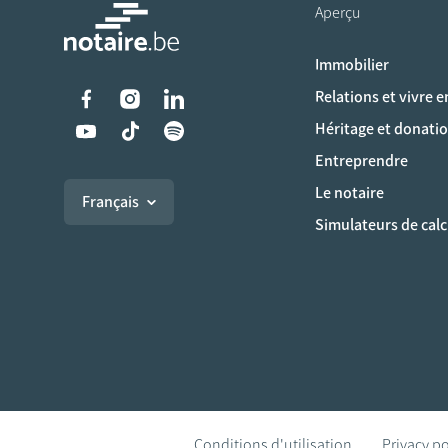
Aperçu
Immobilier
Liens vers les réseaux s
Relations et vivre 
Héritage et donati
Entreprendre
Le notaire
Français
Simulateurs de calc
Conditions d'utilisation
Privacy po