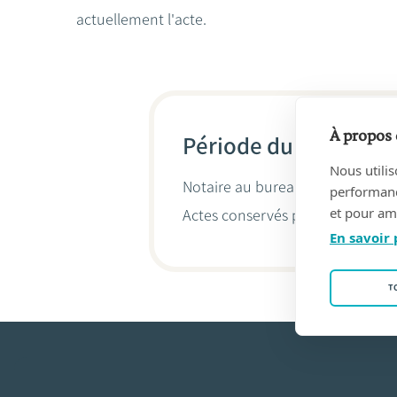
actuellement l'acte.
À propos 
Période du 04/05/201
Nous utilis
Notaire au bureau
DE COCK & GO
performance
et pour amé
Actes conservés par
Pieter-Jan 
En savoir 
T