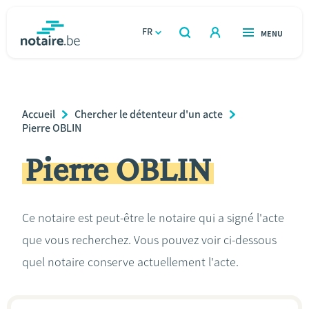
Aller
au
FR
OUVERT
MENU
OUVERT
RECHERCHER
contenu
notaire.be
homepage
principal
TROUVER UN NOTAIRE
Immobilier
Breadcrumb
Accueil
Chercher le détenteur d'un acte
Relations et vivre ensemble
Pierre OBLIN
Pierre OBLIN
Héritage et donations
Entreprendre
Ce notaire est peut-être le notaire qui a signé l'acte
que vous recherchez. Vous pouvez voir ci-dessous
Le notaire
quel notaire conserve actuellement l'acte.
Calculateurs