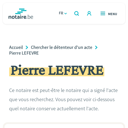
Aller
au
FR
OUVERT
MENU
OUVERT
RECHERCHER
contenu
notaire.be
homepage
principal
TROUVER UN NOTAIRE
Immobilier
Breadcrumb
Accueil
Chercher le détenteur d'un acte
Relations et vivre ensemble
Pierre LEFEVRE
Pierre LEFEVRE
Héritage et donations
Entreprendre
Ce notaire est peut-être le notaire qui a signé l'acte
que vous recherchez. Vous pouvez voir ci-dessous
Le notaire
quel notaire conserve actuellement l'acte.
Calculateurs