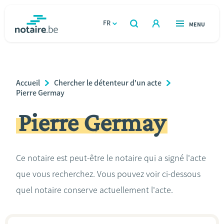
Aller
au
FR
OUVERT
MENU
OUVERT
RECHERCHER
contenu
notaire.be
homepage
principal
TROUVER UN NOTAIRE
Immobilier
Breadcrumb
Accueil
Chercher le détenteur d'un acte
Relations et vivre ensemble
Pierre Germay
Pierre Germay
Héritage et donations
Entreprendre
Ce notaire est peut-être le notaire qui a signé l'acte
que vous recherchez. Vous pouvez voir ci-dessous
Le notaire
quel notaire conserve actuellement l'acte.
Calculateurs