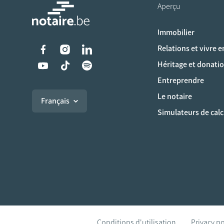
Aperçu
Immobilier
Liens vers les réseaux s
Relations et vivre 
Héritage et donati
Entreprendre
Le notaire
Français
Simulateurs de calc
Conditions d'utilisation
Privacy po