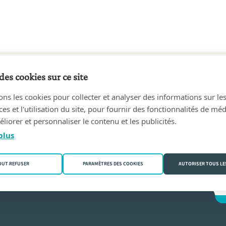
des cookies sur ce site
9 au aujourd'hui
ons les cookies pour collecter et analyser des informations sur le
rre
(4000 Liège (Rocourt))
s et l'utilisation du site, pour fournir des fonctionnalités de mé
liorer et personnaliser le contenu et les publicités.
otte
plus
OUT REFUSER
PARAMÈTRES DES COOKIES
AUTORISER TOUS LE