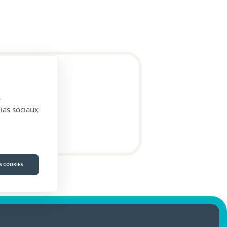
s
dias sociaux
S COOKIES