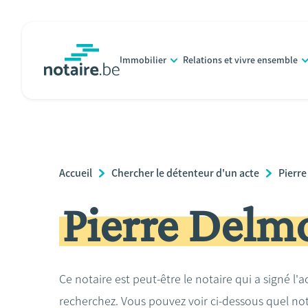
Aller
au
contenu
Immobilier
Relations et vivre ensemble
principal
notaire.be
homepage
Breadcrumb
Accueil
Chercher le détenteur d'un acte
Pierr
Pierre Delm
Ce notaire est peut-être le notaire qui a signé l'
recherchez. Vous pouvez voir ci-dessous quel no