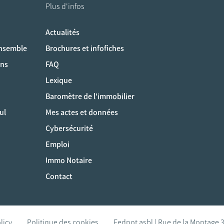
Plus d'infos
Actualités
ociaux
ensemble
Brochures et infofiches
ons
FAQ
Lexique
Baromètre de l'immobilier
ul
Mes actes et données
Cybersécurité
Emploi
Immo Notaire
Contact
licy
Politique des cookies
Fednot asbl | Rue de la Montage 3