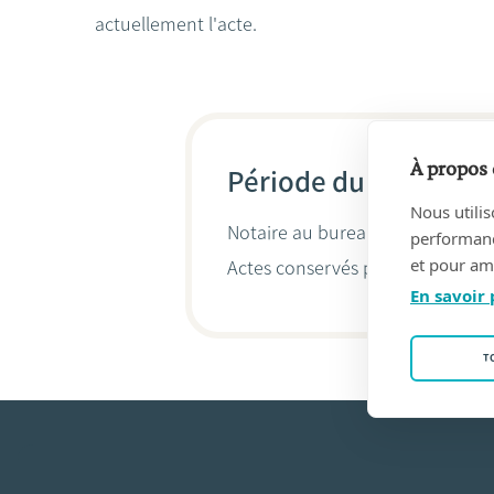
actuellement l'acte.
À propos 
Période du 12/02/199
Nous utilis
Notaire au bureau
Delmotte, Pie
performance
et pour amé
Actes conservés par
Pierre Delm
En savoir 
T