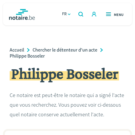
Aller
au
FR
OUVERT
MENU
OUVERT
RECHERCHER
contenu
notaire.be
homepage
principal
TROUVER UN NOTAIRE
Immobilier
Breadcrumb
Accueil
Chercher le détenteur d'un acte
Relations et vivre ensemble
Philippe Bosseler
Philippe Bosseler
Héritage et donations
Entreprendre
Ce notaire est peut-être le notaire qui a signé l'acte
que vous recherchez. Vous pouvez voir ci-dessous
Le notaire
quel notaire conserve actuellement l'acte.
Calculateurs