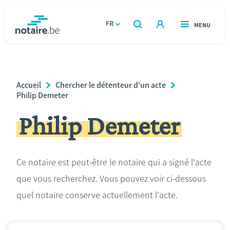
Aller
au
FR
OUVERT
MENU
OUVERT
RECHERCHER
contenu
notaire.be
homepage
principal
TROUVER UN NOTAIRE
Immobilier
Breadcrumb
Accueil
Chercher le détenteur d'un acte
Relations et vivre ensemble
Philip Demeter
Philip Demeter
Héritage et donations
Entreprendre
Ce notaire est peut-être le notaire qui a signé l'acte
que vous recherchez. Vous pouvez voir ci-dessous
Le notaire
quel notaire conserve actuellement l'acte.
Calculateurs