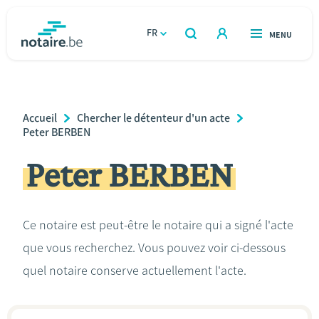
Aller
au
FR
OUVERT
MENU
OUVERT
RECHERCHER
contenu
notaire.be
homepage
principal
TROUVER UN NOTAIRE
Immobilier
Breadcrumb
Accueil
Chercher le détenteur d'un acte
Relations et vivre ensemble
Peter BERBEN
Peter BERBEN
Héritage et donations
Entreprendre
Ce notaire est peut-être le notaire qui a signé l'acte
que vous recherchez. Vous pouvez voir ci-dessous
Le notaire
quel notaire conserve actuellement l'acte.
Calculateurs