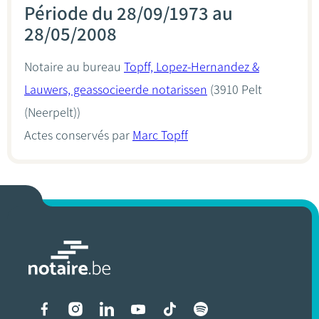
Période du 28/09/1973 au
28/05/2008
Notaire au bureau
Topff, Lopez-Hernandez &
Lauwers, geassocieerde notarissen
(3910 Pelt
(Neerpelt))
Actes conservés par
Marc Topff
Liens vers les réseaux soci