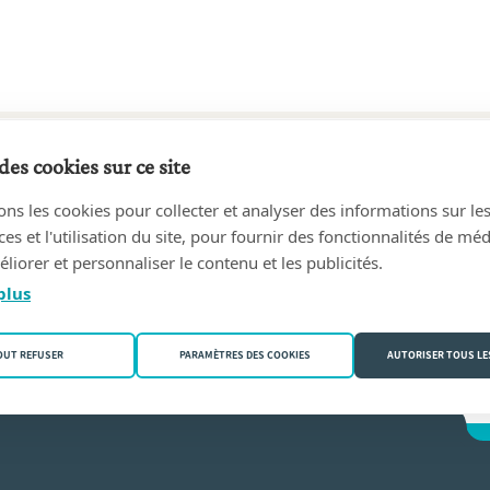
des cookies sur ce site
3 au aujourd'hui
ons les cookies pour collecter et analyser des informations sur le
X - Notaire
(7640 Antoing)
s et l'utilisation du site, pour fournir des fonctionnalités de mé
liorer et personnaliser le contenu et les publicités.
aux
plus
OUT REFUSER
PARAMÈTRES DES COOKIES
AUTORISER TOUS LE