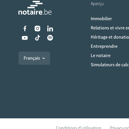
Aperçu
Immobilier
Liens vers les réseaux s
Relations et vivre 
Héritage et donati
Entreprendre
Le notaire
Français
Simulateurs de calc
Conditions d'utilisation
Privacy po