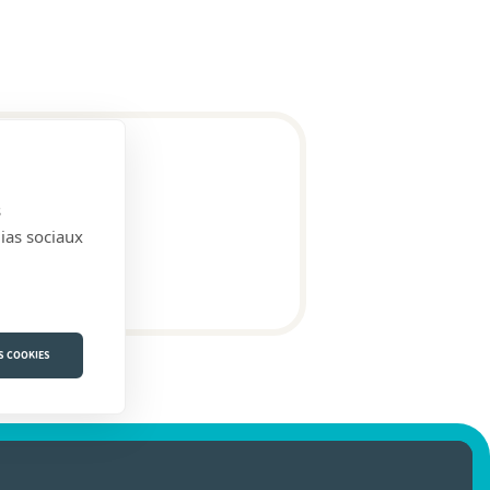
s
dias sociaux
S COOKIES