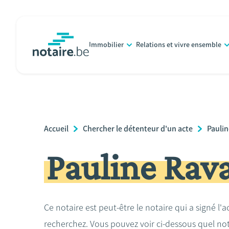
Aller
au
contenu
Immobilier
Relations et vivre ensemble
principal
notaire.be
homepage
Breadcrumb
Accueil
Chercher le détenteur d'un acte
Pauli
Pauline Rav
Ce notaire est peut-être le notaire qui a signé l'
recherchez. Vous pouvez voir ci-dessous quel no