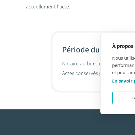
actuellement l'acte.
À propos 
Période du 20/12/202
Nous utilis
Notaire au bureau
Pauline RAVAU
performance
et pour amé
Actes conservés par
Pauline Rav
En savoir 
T