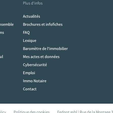
Plus d'infos
Actualités
ociaux
ensemble
Brochures et infofiches
ons
FAQ
Lexique
Baromètre de l'immobilier
ul
Mes actes et données
Cybersécurité
Emploi
Immo Notaire
Contact
licy
Politique des cookies
Fednot asbl | Rue de la Montage 3