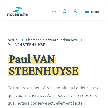
Aller
au
FR
OUVERT
MENU
OUVERT
RECHERCHER
contenu
notaire.be
homepage
principal
TROUVER UN NOTAIRE
Immobilier
Breadcrumb
Accueil
Chercher le détenteur d'un acte
Relations et vivre ensemble
Paul VAN STEENHUYSE
Paul VAN
Héritage et donations
STEENHUYSE
Entreprendre
Le notaire
Ce notaire est peut-être le notaire qui a signé l'acte
que vous recherchez. Vous pouvez voir ci-dessous
Calculateurs
quel notaire conserve actuellement l'acte.