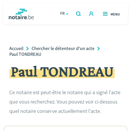
Aller
au
FR
OUVERT
MENU
OUVERT
RECHERCHER
contenu
notaire.be
homepage
principal
TROUVER UN NOTAIRE
Immobilier
Breadcrumb
Accueil
Chercher le détenteur d'un acte
Relations et vivre ensemble
Paul TONDREAU
Paul TONDREAU
Héritage et donations
Entreprendre
Ce notaire est peut-être le notaire qui a signé l'acte
que vous recherchez. Vous pouvez voir ci-dessous
Le notaire
quel notaire conserve actuellement l'acte.
Calculateurs