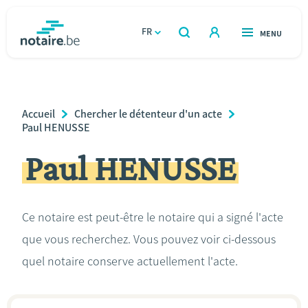
Aller
au
FR
OUVERT
MENU
OUVERT
RECHERCHER
contenu
notaire.be
homepage
principal
TROUVER UN NOTAIRE
Immobilier
Breadcrumb
Accueil
Chercher le détenteur d'un acte
Relations et vivre ensemble
Paul HENUSSE
Paul HENUSSE
Héritage et donations
Entreprendre
Ce notaire est peut-être le notaire qui a signé l'acte
que vous recherchez. Vous pouvez voir ci-dessous
Le notaire
quel notaire conserve actuellement l'acte.
Calculateurs