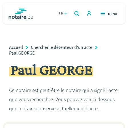
Aller
au
FR
OUVERT
MENU
OUVERT
RECHERCHER
contenu
notaire.be
homepage
principal
TROUVER UN NOTAIRE
Immobilier
Breadcrumb
Accueil
Chercher le détenteur d'un acte
Relations et vivre ensemble
Paul GEORGE
Paul GEORGE
Héritage et donations
Entreprendre
Ce notaire est peut-être le notaire qui a signé l'acte
que vous recherchez. Vous pouvez voir ci-dessous
Le notaire
quel notaire conserve actuellement l'acte.
Calculateurs