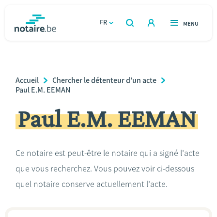
Aller
au
FR
OUVERT
MENU
OUVERT
RECHERCHER
contenu
notaire.be
homepage
principal
TROUVER UN NOTAIRE
Immobilier
Breadcrumb
Accueil
Chercher le détenteur d'un acte
Relations et vivre ensemble
Paul E.M. EEMAN
Paul E.M. EEMAN
Héritage et donations
Entreprendre
Ce notaire est peut-être le notaire qui a signé l'acte
que vous recherchez. Vous pouvez voir ci-dessous
Le notaire
quel notaire conserve actuellement l'acte.
Calculateurs