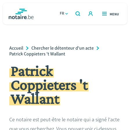
Aller
au
FR
OUVERT
MENU
OUVERT
RECHERCHER
contenu
notaire.be
homepage
principal
TROUVER UN NOTAIRE
Immobilier
Breadcrumb
Accueil
Chercher le détenteur d'un acte
Relations et vivre ensemble
Patrick Coppieters 't Wallant
Patrick
Héritage et donations
Coppieters 't
Entreprendre
Wallant
Le notaire
Calculateurs
Ce notaire est peut-être le notaire qui a signé l'acte
que vous recherchez. Vous pouvez voir ci-dessous