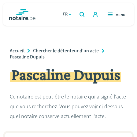
Aller
au
FR
OUVERT
MENU
OUVERT
RECHERCHER
contenu
notaire.be
homepage
principal
TROUVER UN NOTAIRE
Immobilier
Breadcrumb
Accueil
Chercher le détenteur d'un acte
Relations et vivre ensemble
Pascaline Dupuis
Pascaline Dupuis
Héritage et donations
Entreprendre
Ce notaire est peut-être le notaire qui a signé l'acte
que vous recherchez. Vous pouvez voir ci-dessous
Le notaire
quel notaire conserve actuellement l'acte.
Calculateurs