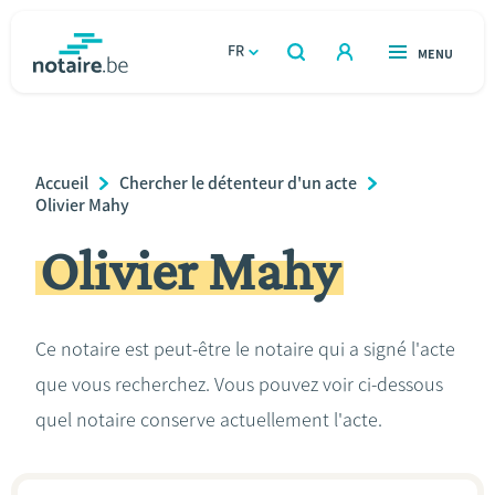
Aller
au
FR
OUVERT
MENU
OUVERT
RECHERCHER
contenu
notaire.be
homepage
principal
TROUVER UN NOTAIRE
Immobilier
Breadcrumb
Accueil
Chercher le détenteur d'un acte
Relations et vivre ensemble
Olivier Mahy
Olivier Mahy
Héritage et donations
Entreprendre
Ce notaire est peut-être le notaire qui a signé l'acte
que vous recherchez. Vous pouvez voir ci-dessous
Le notaire
quel notaire conserve actuellement l'acte.
Calculateurs