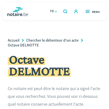
Aller
au
FR
OUVERT
MENU
OUVERT
RECHERCHER
contenu
notaire.be
homepage
principal
TROUVER UN NOTAIRE
Immobilier
Breadcrumb
Accueil
Chercher le détenteur d'un acte
Relations et vivre ensemble
Octave DELMOTTE
Octave
Héritage et donations
DELMOTTE
Entreprendre
Le notaire
Ce notaire est peut-être le notaire qui a signé l'acte
que vous recherchez. Vous pouvez voir ci-dessous
Calculateurs
quel notaire conserve actuellement l'acte.