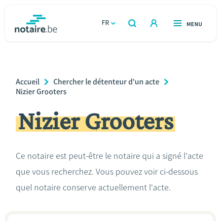
Aller
au
FR
OUVERT
MENU
OUVERT
RECHERCHER
contenu
notaire.be
homepage
principal
TROUVER UN NOTAIRE
Immobilier
Breadcrumb
Accueil
Chercher le détenteur d'un acte
Relations et vivre ensemble
Nizier Grooters
Nizier Grooters
Héritage et donations
Entreprendre
Ce notaire est peut-être le notaire qui a signé l'acte
que vous recherchez. Vous pouvez voir ci-dessous
Le notaire
quel notaire conserve actuellement l'acte.
Calculateurs