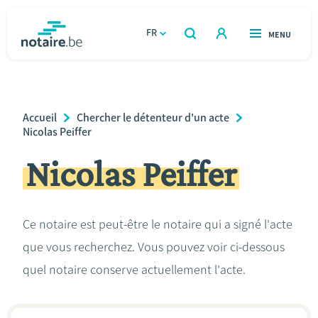
Aller
au
FR
OUVERT
MENU
OUVERT
RECHERCHER
contenu
notaire.be
homepage
principal
TROUVER UN NOTAIRE
Immobilier
Breadcrumb
Accueil
Chercher le détenteur d'un acte
Relations et vivre ensemble
Nicolas Peiffer
Nicolas Peiffer
Héritage et donations
Entreprendre
Ce notaire est peut-être le notaire qui a signé l'acte
que vous recherchez. Vous pouvez voir ci-dessous
Le notaire
quel notaire conserve actuellement l'acte.
Calculateurs