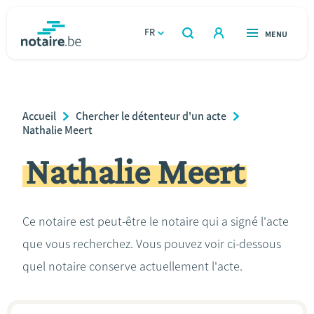
Aller
au
FR
OUVERT
MENU
OUVERT
RECHERCHER
contenu
notaire.be
homepage
principal
TROUVER UN NOTAIRE
Immobilier
Breadcrumb
Accueil
Chercher le détenteur d'un acte
Relations et vivre ensemble
Nathalie Meert
Nathalie Meert
Héritage et donations
Entreprendre
Ce notaire est peut-être le notaire qui a signé l'acte
que vous recherchez. Vous pouvez voir ci-dessous
Le notaire
quel notaire conserve actuellement l'acte.
Calculateurs