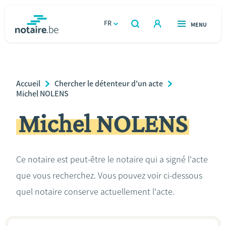
Aller
au
FR
OUVERT
MENU
OUVERT
RECHERCHER
contenu
notaire.be
homepage
principal
TROUVER UN NOTAIRE
Immobilier
Breadcrumb
Accueil
Chercher le détenteur d'un acte
Relations et vivre ensemble
Michel NOLENS
Michel NOLENS
Héritage et donations
Entreprendre
Ce notaire est peut-être le notaire qui a signé l'acte
que vous recherchez. Vous pouvez voir ci-dessous
Le notaire
quel notaire conserve actuellement l'acte.
Calculateurs