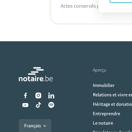
Actes conservés par
Michel Van
Aperçu
Immobilier
Liens vers les réseaux s
Relations et vivre 
Héritage et donati
Entreprendre
Le notaire
Français