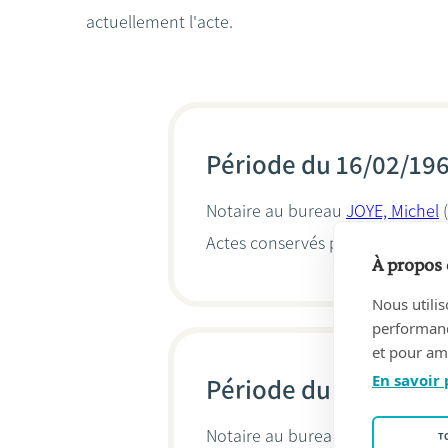
actuellement l'acte.
Période du 16/02/19
Notaire au bureau
JOYE, Michel
(
Actes conservés par
Wouter Bos
À propos 
Nous utilis
performance
et pour amé
En savoir 
Période du 21/04/19
Notaire au bureau
JOYE, Michel
(
T