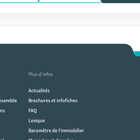
 der Auwermeulen
Plus d'infos
Actualités
ociaux
ensemble
Brochures et infofiches
ons
FAQ
Lexique
Baromètre de l'immobilier