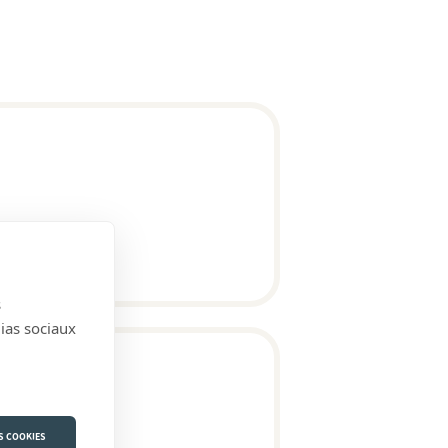
s
dias sociaux
S COOKIES