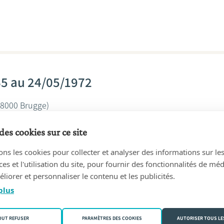
65 au 24/05/1972
8000 Brugge)
suyt
des cookies sur ce site
ons les cookies pour collecter et analyser des informations sur le
s et l'utilisation du site, pour fournir des fonctionnalités de mé
liorer et personnaliser le contenu et les publicités.
plus
61 au 15/02/1965
9120 Beveren-Waas)
OUT REFUSER
PARAMÈTRES DES COOKIES
AUTORISER TOUS LE