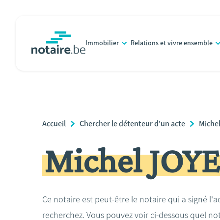
Aller
au
contenu
Immobilier
Relations et vivre ensemble
principal
notaire.be
homepage
Breadcrumb
Accueil
Chercher le détenteur d'un acte
Miche
Michel JOYE
Ce notaire est peut-être le notaire qui a signé l'
recherchez. Vous pouvez voir ci-dessous quel no