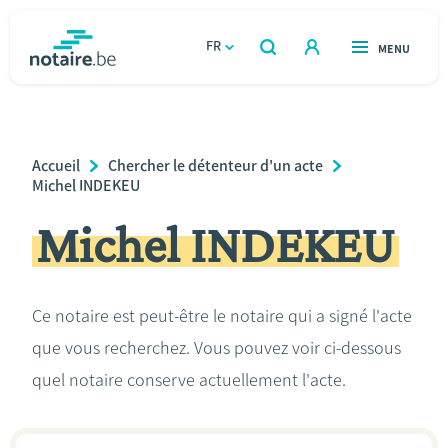
Aller
au
FR
OUVERT
MENU
OUVERT
RECHERCHER
contenu
notaire.be
homepage
principal
TROUVER UN NOTAIRE
Immobilier
Breadcrumb
Accueil
Chercher le détenteur d'un acte
Relations et vivre ensemble
Michel INDEKEU
Michel INDEKEU
Héritage et donations
Entreprendre
Ce notaire est peut-être le notaire qui a signé l'acte
que vous recherchez. Vous pouvez voir ci-dessous
Le notaire
quel notaire conserve actuellement l'acte.
Calculateurs